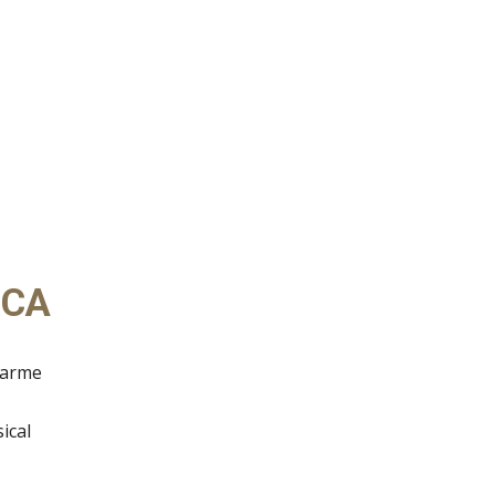
ICA
rarme
ical