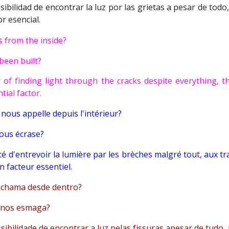
bilidad de encontrar la luz por las grietas a pesar de todo
r esencial.
s from the inside?
been built?
ty of finding light through the cracks despite everything,
tial factor.
nous appelle depuis l'intérieur?
ous écrase?
té d'entrevoir la lumière par les brèches malgré tout, aux t
 facteur essentiel.
 chama desde dentro?
e nos esmaga?
ibilidade de encontrar a luz pelas fissuras apesar de tudo