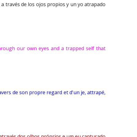
, a través de los ojos propios y un yo atrapado
 through our own eyes and a trapped self that
ravers de son propre regard et d'un je, attrapé,
, através dos olhos próprios e um eu capturado