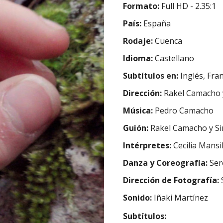
Formato:
Full HD - 2.35:1
País:
España
Rodaje:
Cuenca
I
dioma:
Castellano
Subtítulos en:
Inglés, Fra
Di
rección
:
Rakel Camacho 
Música:
Pedro Camacho
Guión:
Rakel Camacho y S
Intérpretes:
Cecilia Mans
Danza y Coreografía:
Ser
Dirección de Fotografía:
Sonido:
Iñaki Martínez
Subtítulos: